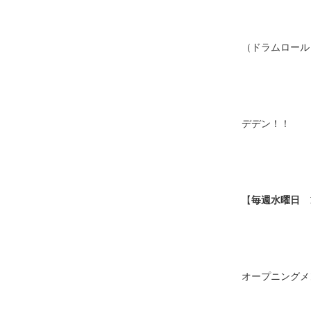
（ドラムロール
デデン！！
【
毎週水曜日 10
オープニングメ