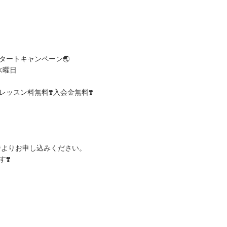
スタートキャンペーン🌏
週水曜日
レッスン料無料❣️入会金無料❣️
ジよりお申し込みください。
❣️