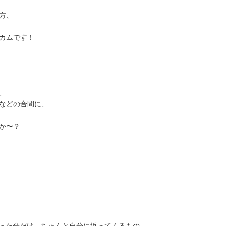
方、
カムです！
、
などの合間に、
か〜？