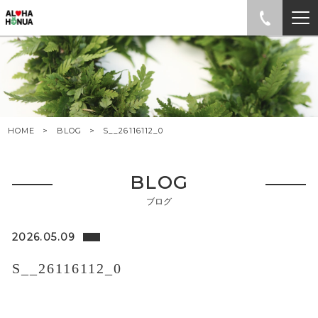
HOME
BLOG
S__26116112_0
BLOG
ブログ
2026.05.09
S__26116112_0