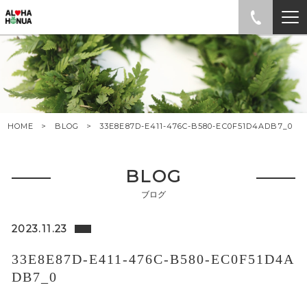
HOME
BLOG
33E8E87D-E411-476C-B580-EC0F51D4ADB7_0
BLOG
ブログ
2023.11.23
33E8E87D-E411-476C-B580-EC0F51D4A
DB7_0