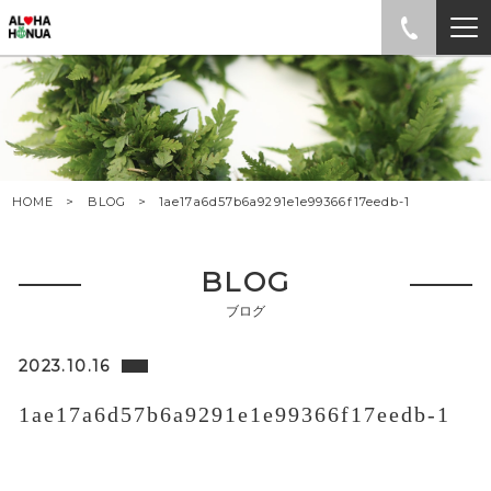
HOME
BLOG
1ae17a6d57b6a9291e1e99366f17eedb-1
BLOG
ブログ
2023.10.16
1ae17a6d57b6a9291e1e99366f17eedb-1