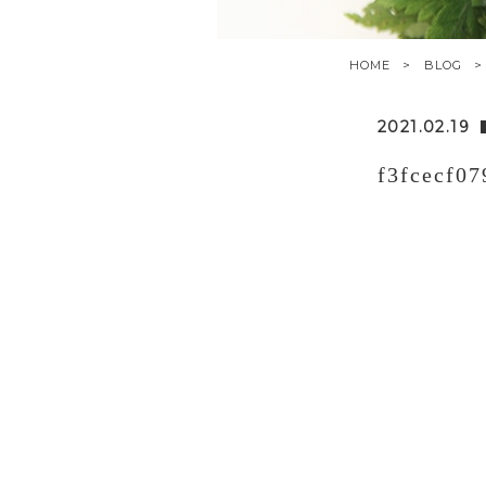
HOME
BLOG
2021.02.19
f3fcecf0