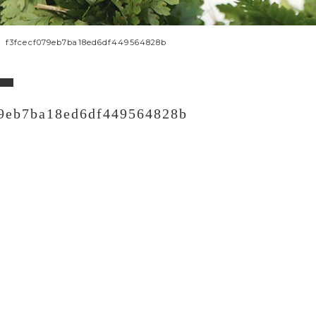
f3fcecf079eb7ba18ed6df449564828b
79eb7ba18ed6df449564828b