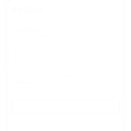
ACCESS
アクセス
Studio Name
ALOHAHONUA 経堂スタジオ
Address
〒156-0052
東京都世田谷区経堂1-5-6
パルファム経堂B1F
Class
月・火・水・木・土・日曜日
Telephone
​090-1208-0802
MORE ACCESS