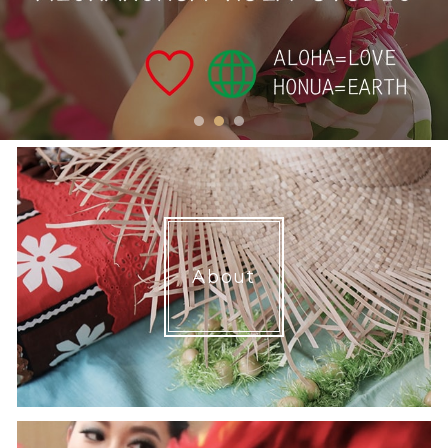
1
2
3
About