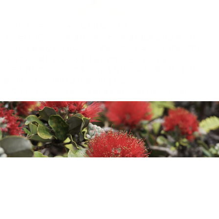
アロハ！フラスタジオ「ALOHAHONUA」（アロハホヌア）で
す。世田谷区・小田急線経堂駅、世田谷線宮坂駅より徒歩５分。
フラが大好きな方はもちろん、初めてフラを学ぶ方や運動が苦手
な方でも、楽しみながら上達を目指すことができます。
フラを通じてハワイの言葉や文化を知り、仲間と繫がり、自然と
繫がり、フラの神様Lakaと繫がりましょう☆
ハワイ島のクムフラKekuhi Keali'ikanaka'oleohaililani、Taupori
Tangaroのお二人から学ぶ古典フラ（Kahiko)、オリ（ハワイの詠
唱）、歴史＆文化、楽しく美しいアウアナ（現代フラ）を中心
に、楽しくフラを踊り、伝えています。