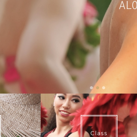
1
2
3
Class