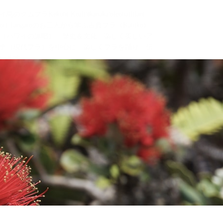
島のクムフラKekuhi Keali'ikanaka'oleohaililani、
pori Tangaroのお二人から学ぶ古典フラ（Kahiko)、
（ハワイの詠唱）、歴史＆文化、楽しく美しいア
ナ（現代フラ）を中心に、楽しくフラを踊り、伝
います。