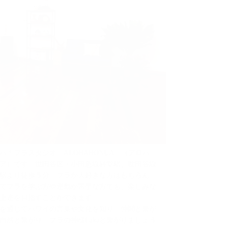
ハ！フラスタジオ「ALOHAHONUA」（アロハ
ア）です。世田谷区・小田急線経堂駅、世田谷線
駅より徒歩５分。フラが大好きな方はもちろん、
てフラを学ぶ方や運動が苦手な方でも、楽しみな
上達を目指すことができます。
を通じてハワイの言葉や文化を知り、仲間と繫が
自然と繫がり、フラの神様Lakaと繫がりましょう