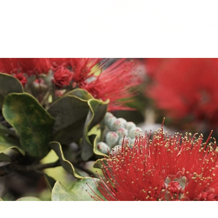
☆
ハワイ
Tau
オリ
ウア
えて