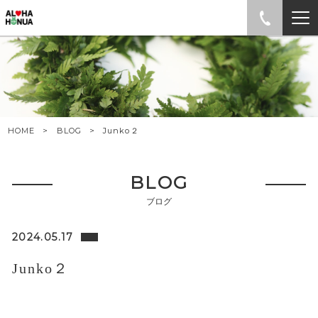
HOME
BLOG
Junko２
BLOG
ブログ
2024.05.17
Junko２