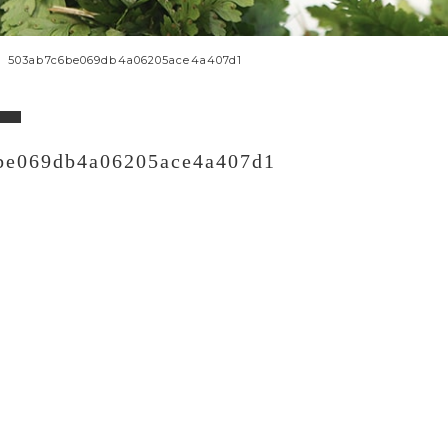
503ab7c6be069db4a06205ace4a407d1
be069db4a06205ace4a407d1