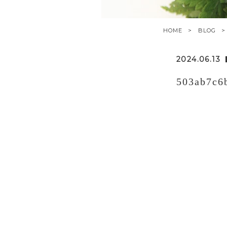
HOME
BLOG
2024.06.13
503ab7c6