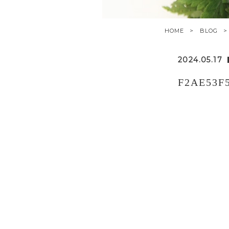
HOME
BLOG
2024.05.17
F2AE53F