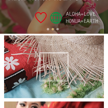
1
2
3
About