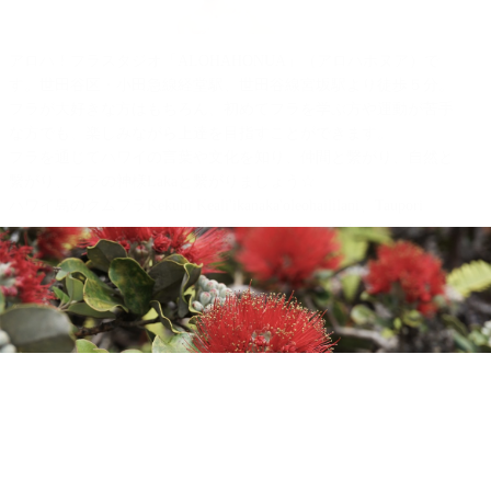
アロハ！フラスタジオ「ALOHAHONUA」（アロハホヌア）で
す。世田谷区・小田急線経堂駅、世田谷線宮坂駅より徒歩５分。
フラが大好きな方はもちろん、初めてフラを学ぶ方や運動が苦手
な方でも、楽しみながら上達を目指すことができます。
フラを通じてハワイの言葉や文化を知り、仲間と繫がり、自然と
繫がり、フラの神様Lakaと繫がりましょう☆
ハワイ島のクムフラKekuhi Keali'ikanaka'oleohaililani、Taupori
Tangaroのお二人から学ぶ古典フラ（Kahiko)、オリ（ハワイの詠
唱）、歴史＆文化、楽しく美しいアウアナ（現代フラ）を中心
に、楽しくフラを踊り、伝えています。