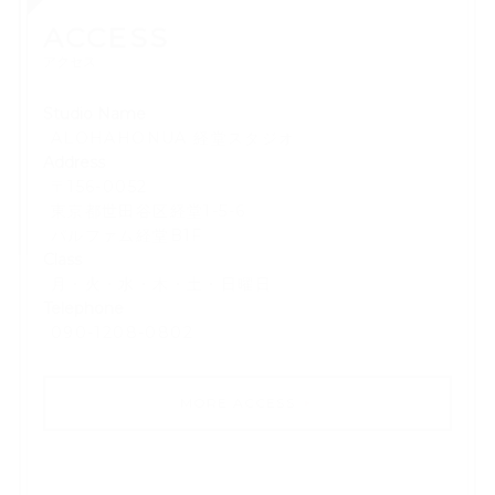
ACCESS
アクセス
Studio Name
ALOHAHONUA 経堂スタジオ
Address
〒156-0052
東京都世田谷区経堂1-5-6
パルファム経堂B1F
Class
月・火・水・木・土・日曜日
Telephone
​090-1208-0802
MORE ACCESS