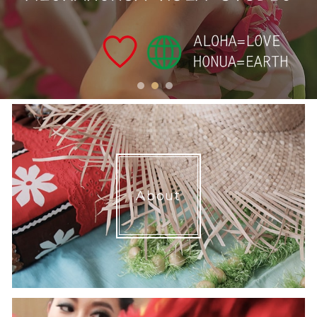
1
2
3
About