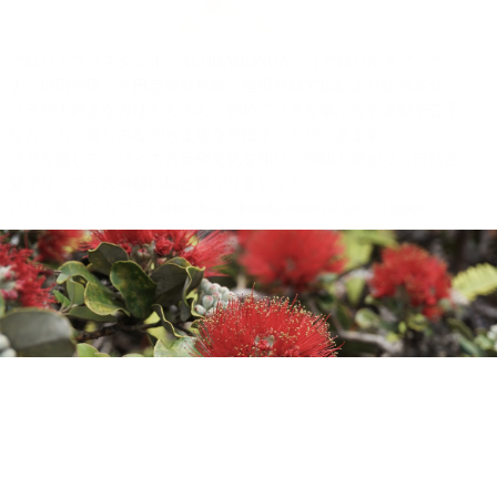
アロハ！フラスタジオ「ALOHAHONUA」（アロハホヌア）で
す。世田谷区・小田急線経堂駅、世田谷線宮坂駅より徒歩５分。
フラが大好きな方はもちろん、初めてフラを学ぶ方や運動が苦手
な方でも、楽しみながら上達を目指すことができます。
フラを通じてハワイの言葉や文化を知り、仲間と繫がり、自然と
繫がり、フラの神様Lakaと繫がりましょう☆
ハワイ島のクムフラKekuhi Keali'ikanaka'oleohaililani、Taupori
Tangaroのお二人から学ぶ古典フラ（Kahiko)、オリ（ハワイの詠
唱）、歴史＆文化、楽しく美しいアウアナ（現代フラ）を中心
に、楽しくフラを踊り、伝えています。