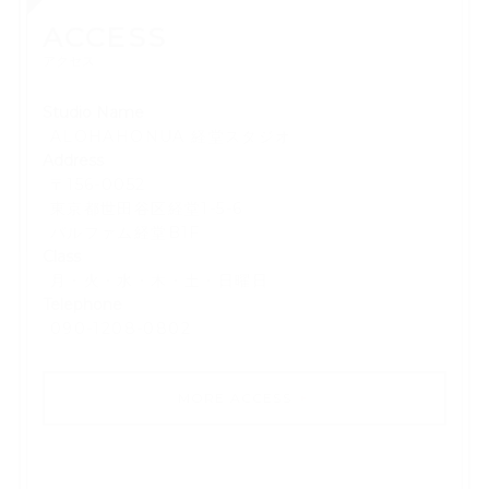
ACCESS
アクセス
Studio Name
ALOHAHONUA 経堂スタジオ
Address
〒156-0052
東京都世田谷区経堂1-5-6
パルファム経堂B1F
Class
月・火・水・木・土・日曜日
Telephone
​090-1208-0802
MORE ACCESS