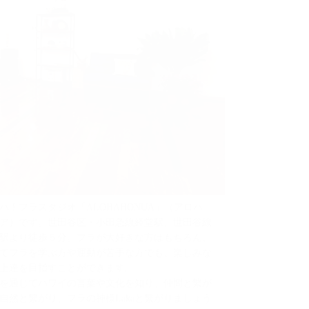
ハ！フラスタジオ「ALOHAHONUA」（アロハ
ア）です。世田谷区・小田急線経堂駅、世田谷線
駅より徒歩５分。フラが大好きな方はもちろん、
てフラを学ぶ方や運動が苦手な方でも、楽しみな
上達を目指すことができます。
を通じてハワイの言葉や文化を知り、仲間と繫が
自然と繫がり、フラの神様Lakaと繫がりましょう