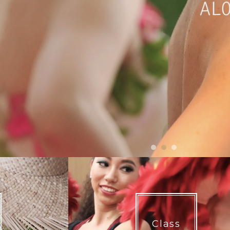
1
2
3
Class