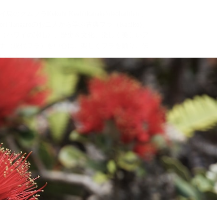
島のクムフラKekuhi Keali'ikanaka'oleohaililani、
pori Tangaroのお二人から学ぶ古典フラ（Kahiko)、
（ハワイの詠唱）、歴史＆文化、楽しく美しいア
ナ（現代フラ）を中心に、楽しくフラを踊り、伝
います。