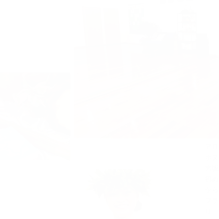
アロ
ホヌ
宮坂
初め
がら
フラ
り、