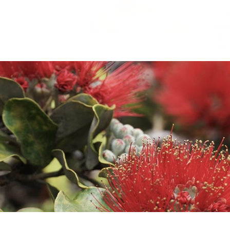
☆
ハワイ
Tau
オリ
ウア
えて