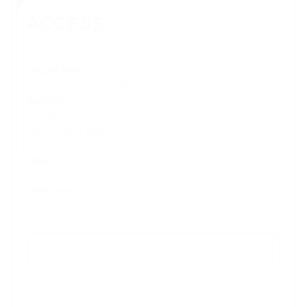
ACCESS
アクセス
Studio Name
ALOHAHONUA 経堂スタジオ
Address
〒156-0052
東京都世田谷区経堂1-5-6
パルファム経堂B1F
Class
月・火・水・木・土・日曜日
Telephone
​090-1208-0802
MORE ACCESS