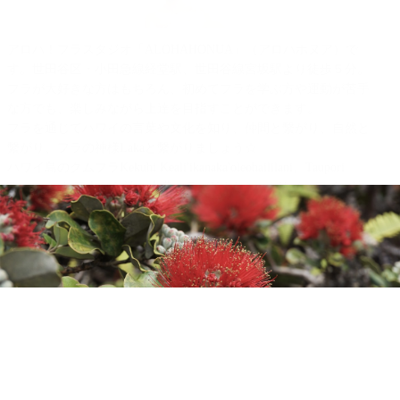
アロハ！フラスタジオ「ALOHAHONUA」（アロハホヌア）で
す。世田谷区・小田急線経堂駅、世田谷線宮坂駅より徒歩５分。
フラが大好きな方はもちろん、初めてフラを学ぶ方や運動が苦手
な方でも、楽しみながら上達を目指すことができます。
フラを通じてハワイの言葉や文化を知り、仲間と繫がり、自然と
繫がり、フラの神様Lakaと繫がりましょう☆
ハワイ島のクムフラKekuhi Keali'ikanaka'oleohaililani、Taupori
Tangaroのお二人から学ぶ古典フラ（Kahiko)、オリ（ハワイの詠
唱）、歴史＆文化、楽しく美しいアウアナ（現代フラ）を中心
に、楽しくフラを踊り、伝えています。