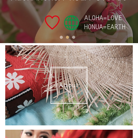
1
2
3
About