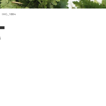
IMG_1884
4